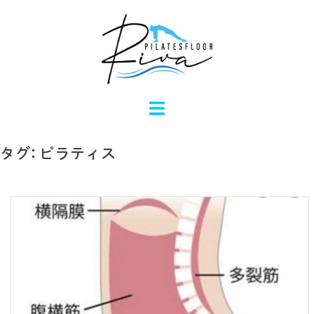
コ
ン
テ
ン
ツ
へ
ス
キ
タグ:
ピラティス
ッ
プ