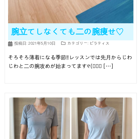
腕立てしなくても二の腕痩せ♡
投稿日:
2021年5月10日
カテゴリー:
ピラティス
そろそろ薄着になる季節‼︎⁣レッスンでは先月からじわ
じわと⁣二の腕攻めが始まってます୧⃛(๑⃙⃘ […]