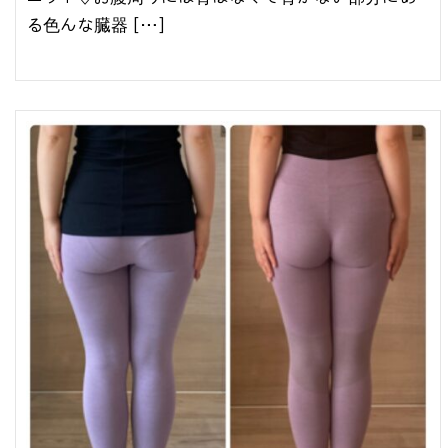
る色んな⁣臓器 […]