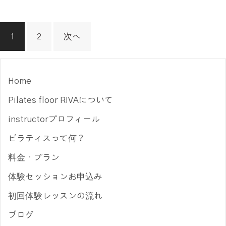
投
1
2
次へ
稿
の
ペ
Home
ー
Pilates floor RIVAについて
ジ
instructorプロフィール
送
ピラティスって何？
り
料金・プラン
体験セッションお申込み
初回体験レッスンの流れ
ブログ