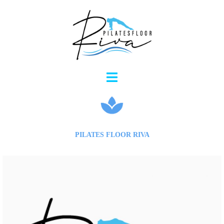
コ
ン
テ
ン
ツ
へ
ス
キ
ッ
プ
PILATES FLOOR RIVA