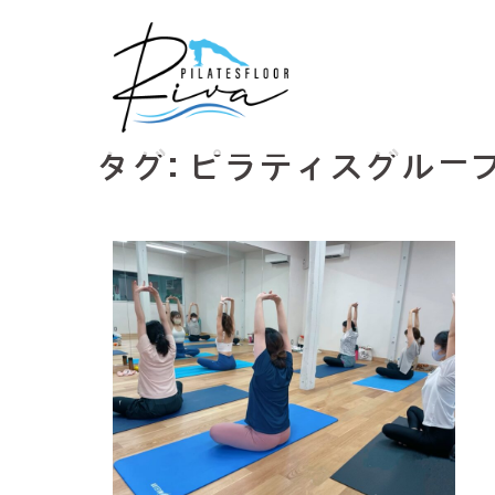
コ
ン
テ
ン
ツ
タグ:
ピラティスグルー
へ
ス
キ
ッ
プ